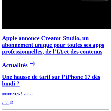
Apple annonce Creator Studio, un
abonnement unique pour toutes ses apps
professionnelles, de l’IA et des contenus
Actualités
Une hausse de tarif sur l’iPhone 17 dès
lundi ?
08/08/2026 à 20:38
• 38