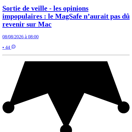
Sortie de veille - les opinions
impopulaires : le MagSafe n’aurait pas dû
revenir sur Mac
08/08/2026 à 08:00
• 44