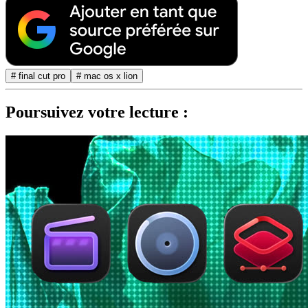
# final cut pro
# mac os x lion
Poursuivez votre lecture :