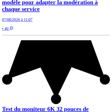
modèle pour adapter la modération à
chaque service
07/08/2026 à 11:07
• 40
Test du moniteur 6K 32 pouces de