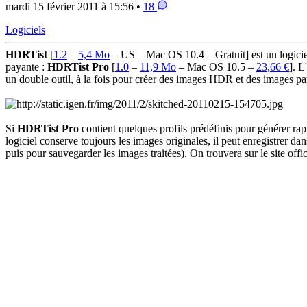
mardi 15 février 2011 à 15:56 •
18
Logiciels
HDRTist
[
1.2
–
5,4 Mo
– US – Mac OS 10.4 – Gratuit] est un logici
payante :
HDRTist Pro
[
1.0
–
11,9 Mo
– Mac OS 10.5 –
23,66 €
]. L
un double outil, à la fois pour créer des images HDR et des images p
Si
HDRTist Pro
contient quelques profils prédéfinis pour générer r
logiciel conserve toujours les images originales, il peut enregistrer da
puis pour sauvegarder les images traitées). On trouvera sur le site offi