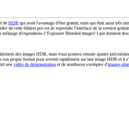
el de
HDR
qui avait l'avantage d'être gratuit, mais qui était aussi très
'idée de cette édition pro est de reprendre l'interface de la version gratui
ar mélange d'expositions ("Exposure Blended images") qui donnent deux 
apidement des images HDR, mais vous pourrez ensuite ajuster précisémen
ns son propre format pour revenir rapidement sur une image HDR et il s'in
ciel une
vidéo de démonstration
et de nombreux exemples d'
images obt