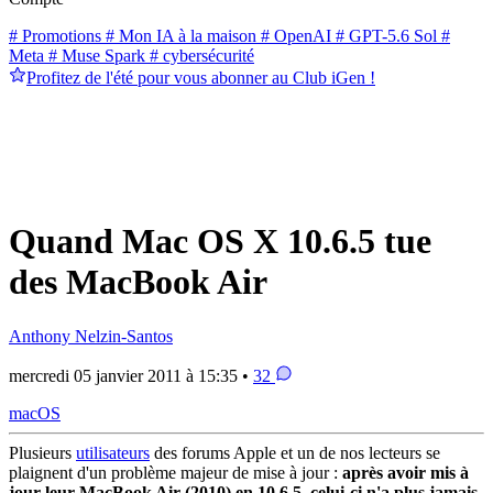
# Promotions
# Mon IA à la maison
# OpenAI
# GPT-5.6 Sol
#
Meta
# Muse Spark
# cybersécurité
Profitez de l'été pour vous abonner au Club iGen !
Quand Mac OS X 10.6.5 tue
des MacBook Air
Anthony Nelzin-Santos
mercredi 05 janvier 2011 à 15:35 •
32
macOS
Plusieurs
utilisateurs
des forums Apple et un de nos lecteurs se
plaignent d'un problème majeur de mise à jour :
après avoir mis à
jour leur MacBook Air (2010) en 10.6.5, celui-ci n'a plus jamais