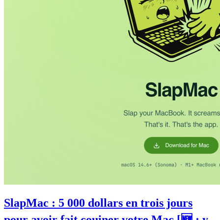
SlapMac : 5 000 dollars en trois jours
pour avoir fait couiner votre Mac [🆕 : y