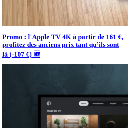
Promo : l'Apple TV 4K à partir de 161 €,
profitez des anciens prix tant qu’ils sont
là (-107 €) 🆕