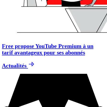
Free propose YouTube Premium à un
tarif avantageux pour ses abonnés
Actualités