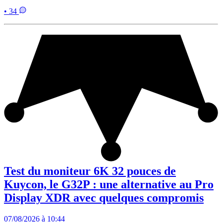
• 34
Test du moniteur 6K 32 pouces de
Kuycon, le G32P : une alternative au Pro
Display XDR avec quelques compromis
07/08/2026 à 10:44