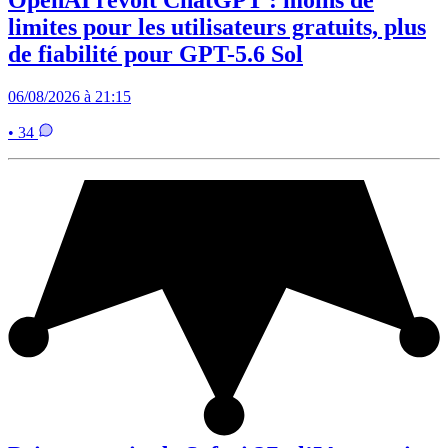
OpenAI revoit ChatGPT : moins de
limites pour les utilisateurs gratuits, plus
de fiabilité pour GPT-5.6 Sol
06/08/2026 à 21:15
• 34