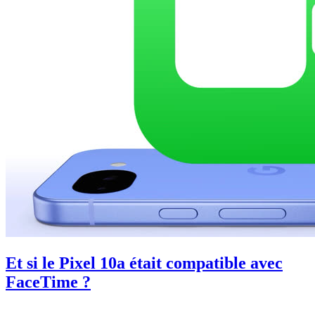
Et si le Pixel 10a était compatible avec
FaceTime ?