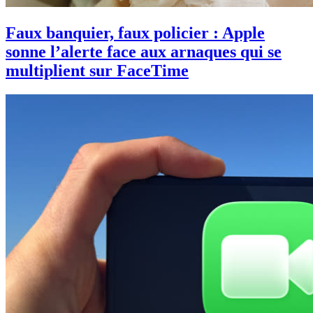
Faux banquier, faux policier : Apple
sonne l’alerte face aux arnaques qui se
multiplient sur FaceTime