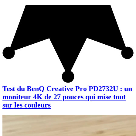
Test du BenQ Creative Pro PD2732U : un
moniteur 4K de 27 pouces qui mise tout
sur les couleurs