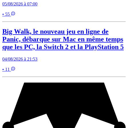
05/08/2026 à 07:00
• 55
Big Walk, le nouveau jeu en ligne de
Panic, débarque sur Mac en même temps
que les PC, la Switch 2 et la PlayStation 5
04/08/2026 à 21:53
• 11