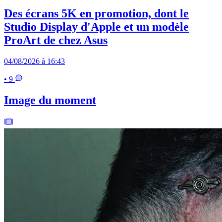
Des écrans 5K en promotion, dont le
Studio Display d'Apple et un modèle
ProArt de chez Asus
04/08/2026 à 16:43
• 9
Image du moment