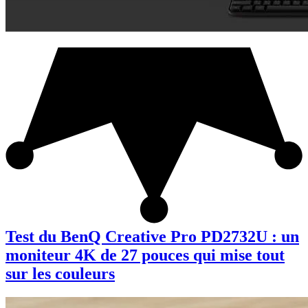
Test du BenQ Creative Pro PD2732U : un
moniteur 4K de 27 pouces qui mise tout
sur les couleurs