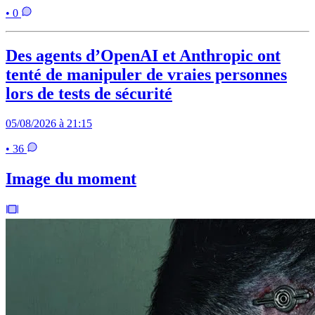
• 0
Des agents d’OpenAI et Anthropic ont
tenté de manipuler de vraies personnes
lors de tests de sécurité
05/08/2026 à 21:15
• 36
Image du moment