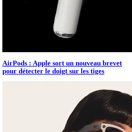
AirPods : Apple sort un nouveau brevet
pour détecter le doigt sur les tiges