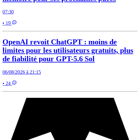
07:30
• 19
OpenAI revoit ChatGPT : moins de
limites pour les utilisateurs gratuits, plus
de fiabilité pour GPT-5.6 Sol
06/08/2026 à 21:15
• 24