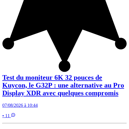
Test du moniteur 6K 32 pouces de
Kuycon, le G32P : une alternative au Pro
Display XDR avec quelques compromis
07/08/2026 à 10:44
• 11