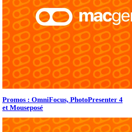
Promos : OmniFocus, PhotoPresenter 4
et Mouseposé