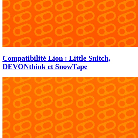
Compatibilité Lion : Little Snitch,
DEVONthink et SnowTape