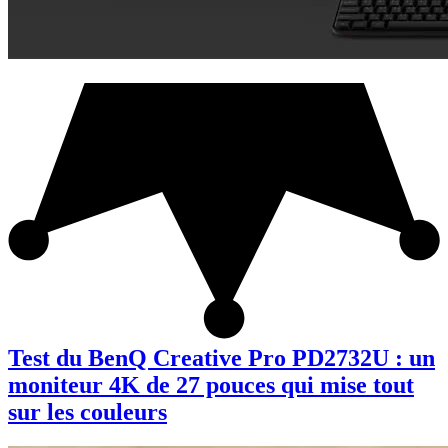
Test du BenQ Creative Pro PD2732U : un
moniteur 4K de 27 pouces qui mise tout
sur les couleurs