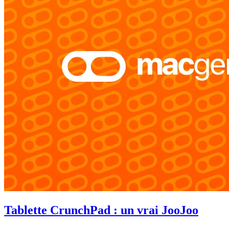
Tablette CrunchPad : un vrai JooJoo