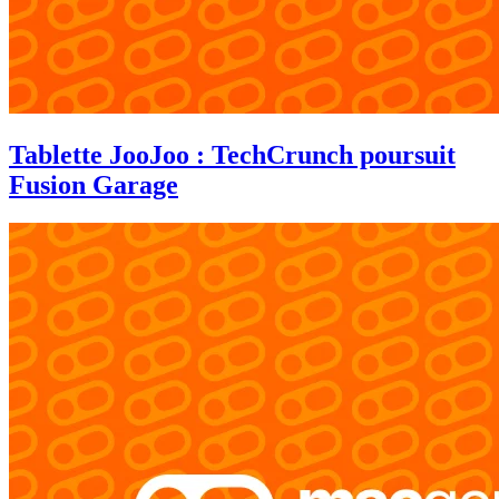
Tablette JooJoo : TechCrunch poursuit
Fusion Garage