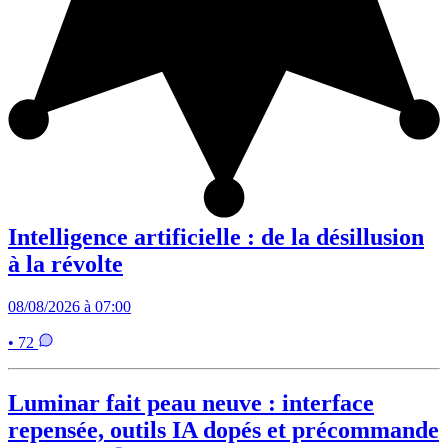
Intelligence artificielle : de la désillusion
à la révolte
08/08/2026 à 07:00
• 72
Luminar fait peau neuve : interface
repensée, outils IA dopés et précommande