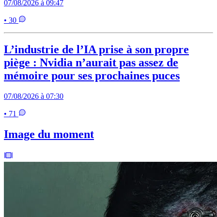
07/08/2026 à 09:47
• 30
L’industrie de l’IA prise à son propre
piège : Nvidia n’aurait pas assez de
mémoire pour ses prochaines puces
07/08/2026 à 07:30
• 71
Image du moment