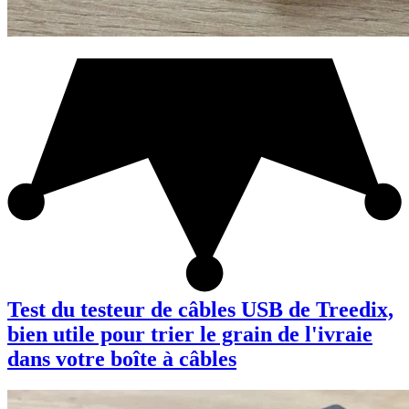
Test du testeur de câbles USB de Treedix,
bien utile pour trier le grain de l'ivraie
dans votre boîte à câbles