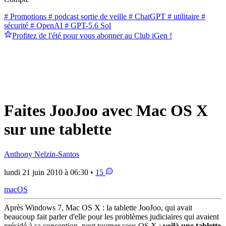
# Promotions
# podcast sortie de veille
# ChatGPT
# utilitaire
#
sécurité
# OpenAI
# GPT-5.6 Sol
Profitez de l'été pour vous abonner au Club iGen !
Faites JooJoo avec Mac OS X
sur une tablette
Anthony Nelzin-Santos
lundi 21 juin 2010 à 06:30 •
15
macOS
Après Windows 7, Mac OS X : la tablette JooJoo, qui avait
beaucoup fait parler d'elle pour les problèmes judiciaires qui avaient
présidé à sa conception, peut tourner sous OS X :
voilà une tablette