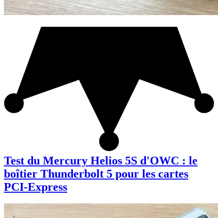
Test du Mercury Helios 5S d'OWC : le
boîtier Thunderbolt 5 pour les cartes
PCI-Express