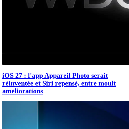
iOS 27 : l'app Appareil Photo serait
réinventée et Siri repensé, entre moult
améliorations