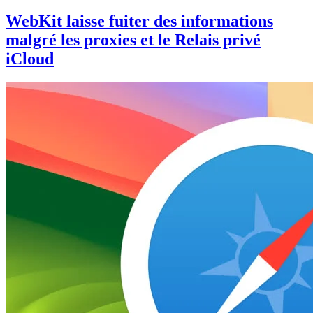
WebKit laisse fuiter des informations
malgré les proxies et le Relais privé
iCloud