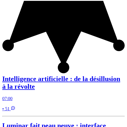
Intelligence artificielle : de la désillusion
à la révolte
07:00
• 51
Luminar fait peau neuve : interface