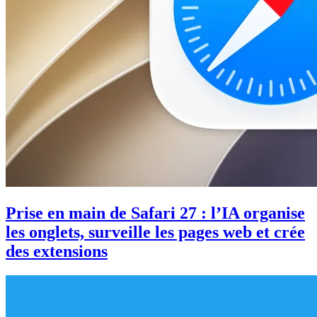
Prise en main de Safari 27 : l’IA organise
les onglets, surveille les pages web et crée
des extensions