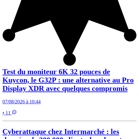
Test du moniteur 6K 32 pouces de
Kuycon, le G32P : une alternative au Pro
Display XDR avec quelques compromis
07/08/2026 à 10:44
• 11
Cyberattaque chez Intermarché : les