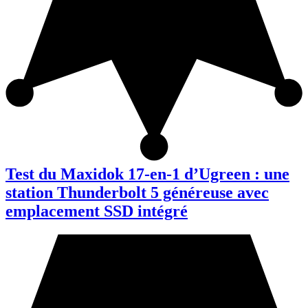
Test du Maxidok 17-en-1 d’Ugreen : une
station Thunderbolt 5 généreuse avec
emplacement SSD intégré