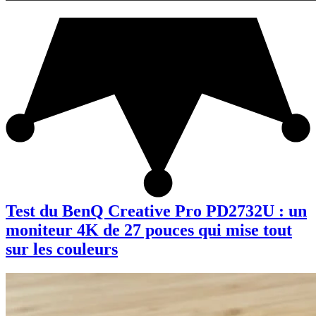
Test du BenQ Creative Pro PD2732U : un
moniteur 4K de 27 pouces qui mise tout
sur les couleurs