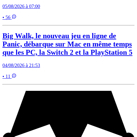
05/08/2026 à 07:00
• 56
Big Walk, le nouveau jeu en ligne de
Panic, débarque sur Mac en même temps
que les PC, la Switch 2 et la PlayStation 5
04/08/2026 à 21:53
• 11