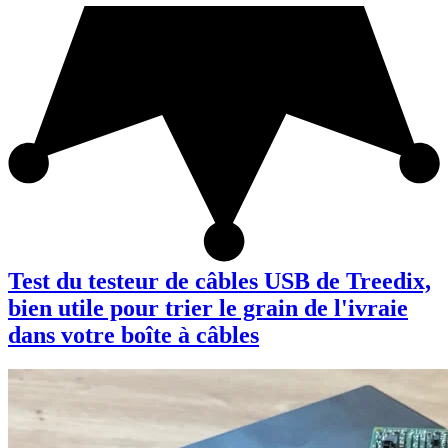
Test du testeur de câbles USB de Treedix,
bien utile pour trier le grain de l'ivraie
dans votre boîte à câbles