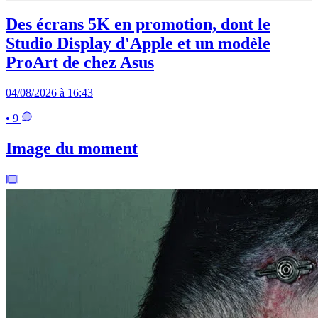
Des écrans 5K en promotion, dont le
Studio Display d'Apple et un modèle
ProArt de chez Asus
04/08/2026 à 16:43
• 9
Image du moment