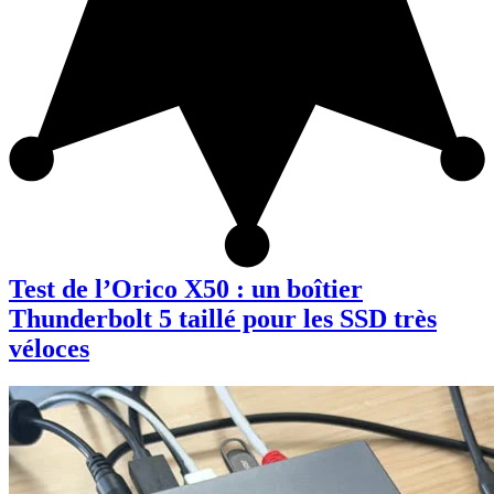
Test de l’Orico X50 : un boîtier
Thunderbolt 5 taillé pour les SSD très
véloces