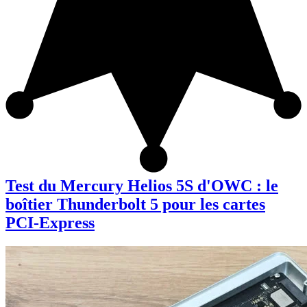
Test du Mercury Helios 5S d'OWC : le
boîtier Thunderbolt 5 pour les cartes
PCI-Express