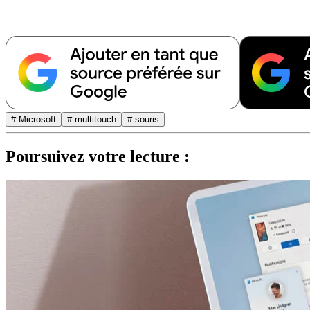
# Microsoft
# multitouch
# souris
Poursuivez votre lecture :