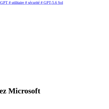
tGPT
# utilitaire
# sécurité
# GPT-5.6 Sol
hez Microsoft