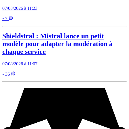
07/08/2026 à 11:23
• 7
Shieldstral : Mistral lance un petit
modèle pour adapter la modération à
chaque service
07/08/2026 à 11:07
• 36