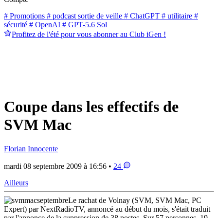
# Promotions
# podcast sortie de veille
# ChatGPT
# utilitaire
#
sécurité
# OpenAI
# GPT-5.6 Sol
Profitez de l'été pour vous abonner au Club iGen !
Coupe dans les effectifs de
SVM Mac
Florian Innocente
mardi 08 septembre 2009 à 16:56 •
24
Ailleurs
Le rachat de Volnay (SVM, SVM Mac, PC
Expert) par NextRadioTV, annoncé au début du mois, s'était traduit
par l'annonce de la suppression de 38 postes. Sur 57 personnes, 19