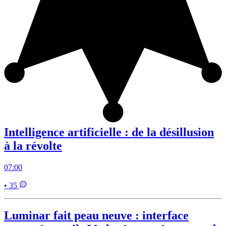
Intelligence artificielle : de la désillusion
à la révolte
07:00
• 35
Luminar fait peau neuve : interface