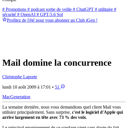
# Promotions
# podcast sortie de veille
# ChatGPT
# utilitaire
#
sécurité
# OpenAI
# GPT-5.6 Sol
Profitez de l'été pour vous abonner au Club iGen !
Mail domine la concurrence
Christophe Laporte
lundi 10 août 2009 à 17:01 •
51
MacGeneration
La semaine dernière, nous vous demandions quel client Mail vous
utilisiez principalement. Sans surprise,
c'est le logiciel d'Apple qui
arrive largement en tête avec 73 % des voix
.
Le principal enseignement de ce sondage vient sans doute du fait