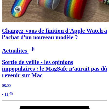
Changez-vous de finition d'Apple Watch à
l'achat d'un nouveau modèle ?
Actualités
Sortie de veille - les opinions
impopulaires : le MagSafe n’aurait pas dû
revenir sur Mac
08:00
• 11