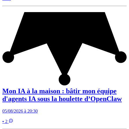
Mon IA à la maison : bâtir mon équipe
d'agents IA sous la houlette d’OpenClaw
05/08/2026 à 20:30
• 2