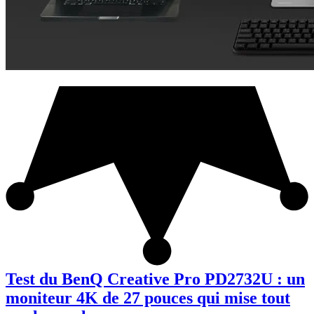
Test du BenQ Creative Pro PD2732U : un
moniteur 4K de 27 pouces qui mise tout