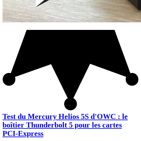
Test du Mercury Helios 5S d'OWC : le
boîtier Thunderbolt 5 pour les cartes
PCI-Express