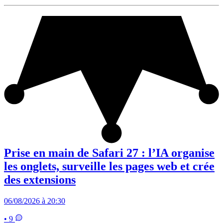
Prise en main de Safari 27 : l’IA organise
les onglets, surveille les pages web et crée
des extensions
06/08/2026 à 20:30
• 9