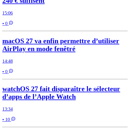
240 € suffisent
15:06
• 0
macOS 27 va enfin permettre d’utiliser
AirPlay en mode fenêtré
14:48
• 0
watchOS 27 fait disparaître le sélecteur
d’apps de l’Apple Watch
13:34
• 10