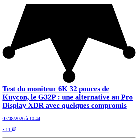
Test du moniteur 6K 32 pouces de
Kuycon, le G32P : une alternative au Pro
Display XDR avec quelques compromis
07/08/2026 à 10:44
• 11