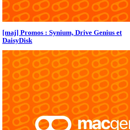
[maj] Promos : Synium, Drive Genius et
DaisyDisk