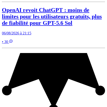
OpenAI revoit ChatGPT : moins de
limites pour les utilisateurs gratuits, plus
de fiabilité pour GPT-5.6 Sol
06/08/2026 à 21:15
• 30