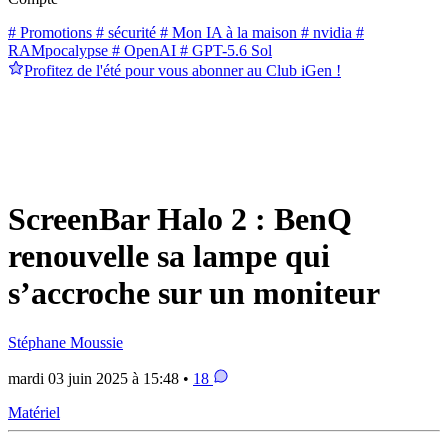
# Promotions
# sécurité
# Mon IA à la maison
# nvidia
#
RAMpocalypse
# OpenAI
# GPT-5.6 Sol
Profitez de l'été pour vous abonner au Club iGen !
ScreenBar Halo 2 : BenQ
renouvelle sa lampe qui
s’accroche sur un moniteur
Stéphane Moussie
mardi 03 juin 2025 à 15:48 •
18
Matériel