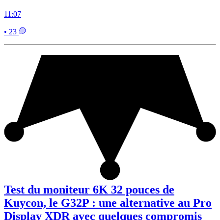
11:07
• 23
Test du moniteur 6K 32 pouces de
Kuycon, le G32P : une alternative au Pro
Display XDR avec quelques compromis