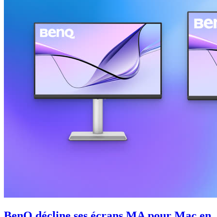
BenQ décline ses écrans MA pour Mac en