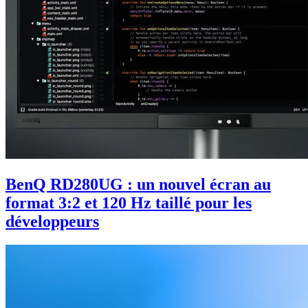
BenQ RD280UG : un nouvel écran au
format 3:2 et 120 Hz taillé pour les
développeurs