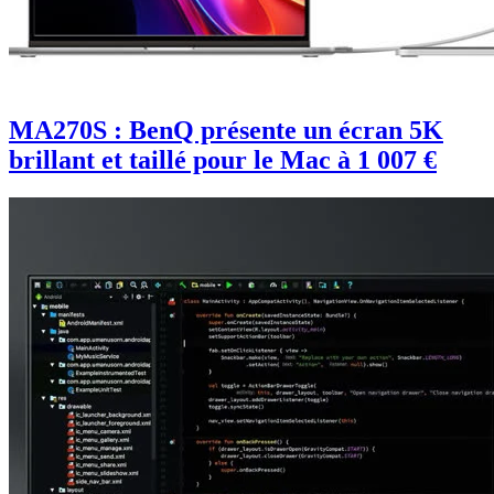
MA270S : BenQ présente un écran 5K
brillant et taillé pour le Mac à 1 007 €