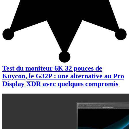
Test du moniteur 6K 32 pouces de
Kuycon, le G32P : une alternative au Pro
Display XDR avec quelques compromis