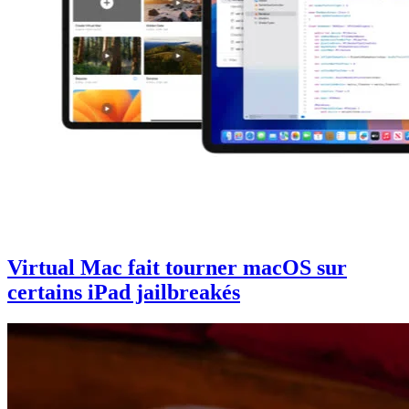
Virtual Mac fait tourner macOS sur
certains iPad jailbreakés