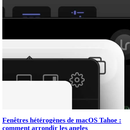
Fenêtres hétérogènes de macOS Tahoe :
comment arrondir les angles