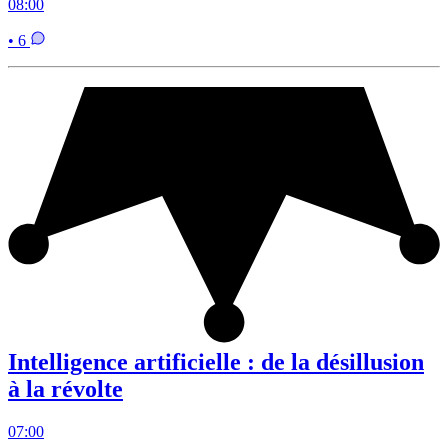
08:00
• 6
Intelligence artificielle : de la désillusion
à la révolte
07:00