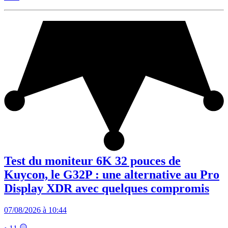
Test du moniteur 6K 32 pouces de
Kuycon, le G32P : une alternative au Pro
Display XDR avec quelques compromis
07/08/2026 à 10:44