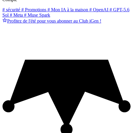
# sécurité
# Promotions
# Mon IA à la maison
# OpenAI
# GPT-5.6
Sol
# Meta
# Muse Spark
Profitez de l'été pour vous abonner au Club iGen !