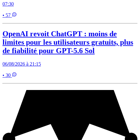
07:30
• 57
OpenAI revoit ChatGPT : moins de
limites pour les utilisateurs gratuits, plus
de fiabilité pour GPT-5.6 Sol
06/08/2026 à 21:15
• 30