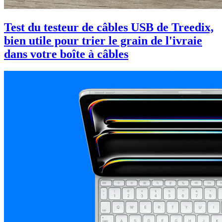
Test du testeur de câbles USB de Treedix,
bien utile pour trier le grain de l'ivraie
dans votre boîte à câbles