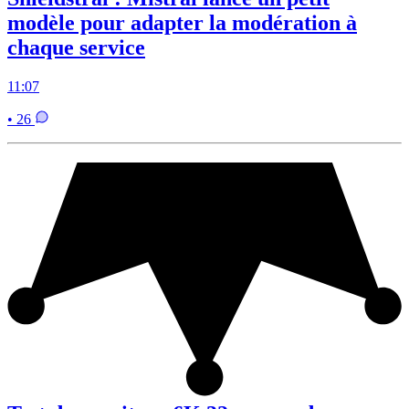
modèle pour adapter la modération à
chaque service
11:07
• 26