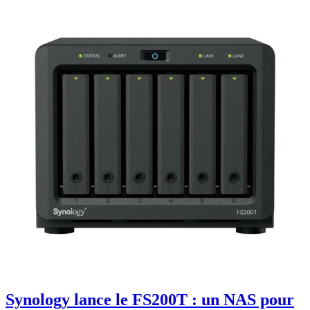
Synology lance le FS200T : un NAS pour