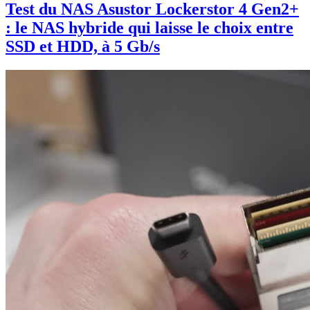
Test du NAS Asustor Lockerstor 4 Gen2+
: le NAS hybride qui laisse le choix entre
SSD et HDD, à 5 Gb/s