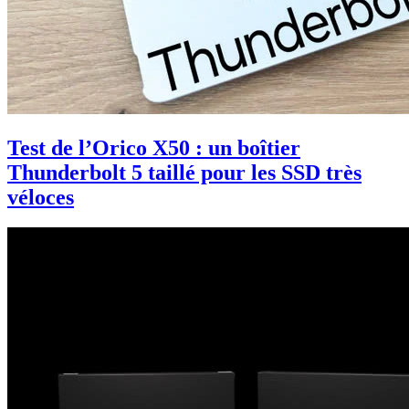
Test de l’Orico X50 : un boîtier
Thunderbolt 5 taillé pour les SSD très
véloces