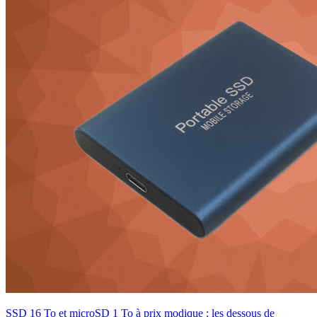
SSD 16 To et microSD 1 To à prix modique : les dessous de