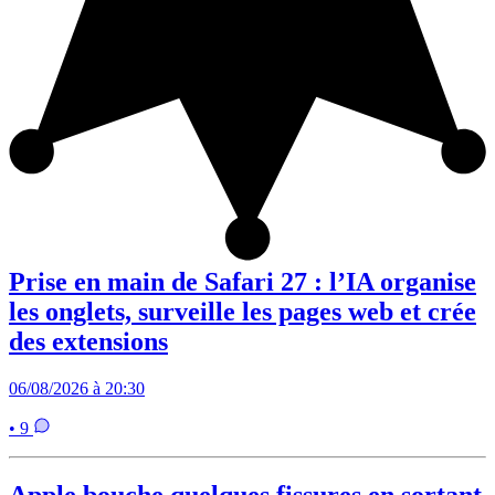
Prise en main de Safari 27 : l’IA organise
les onglets, surveille les pages web et crée
des extensions
06/08/2026 à 20:30
• 9
Apple bouche quelques fissures en sortant