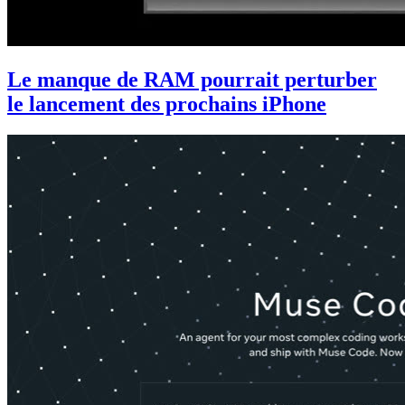
Le manque de RAM pourrait perturber
le lancement des prochains iPhone