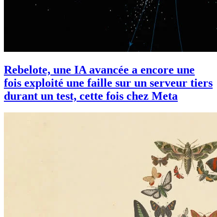
Rebelote, une IA avancée a encore une
fois exploité une faille sur un serveur tiers
durant un test, cette fois chez Meta