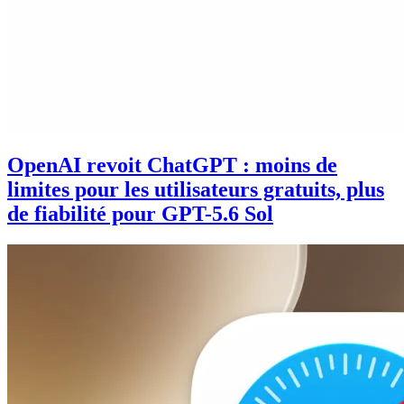
OpenAI revoit ChatGPT : moins de
limites pour les utilisateurs gratuits, plus
de fiabilité pour GPT-5.6 Sol