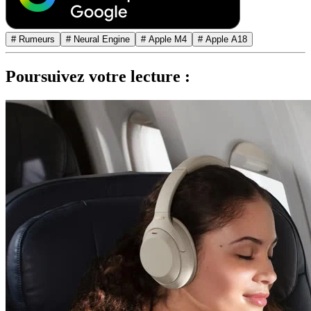
# Rumeurs
# Neural Engine
# Apple M4
# Apple A18
Poursuivez votre lecture :