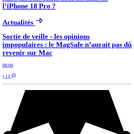
l’iPhone 18 Pro ?
Actualités
Sortie de veille - les opinions
impopulaires : le MagSafe n’aurait pas dû
revenir sur Mac
08:00
• 11