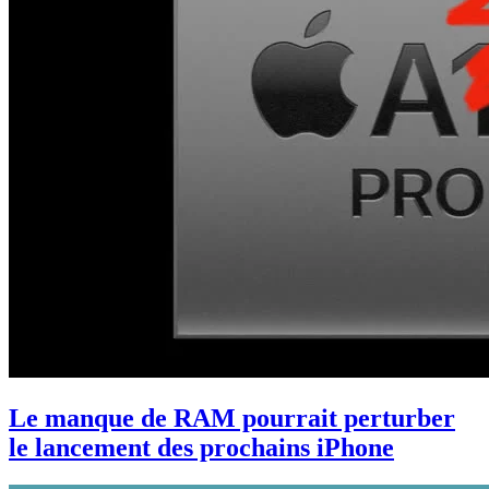
Le manque de RAM pourrait perturber
le lancement des prochains iPhone