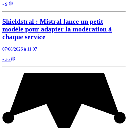
• 9
Shieldstral : Mistral lance un petit
modèle pour adapter la modération à
chaque service
07/08/2026 à 11:07
• 36