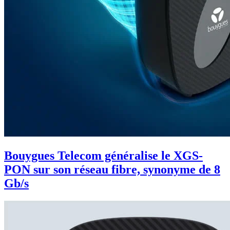
Bouygues Telecom généralise le XGS-
PON sur son réseau fibre, synonyme de 8
Gb/s