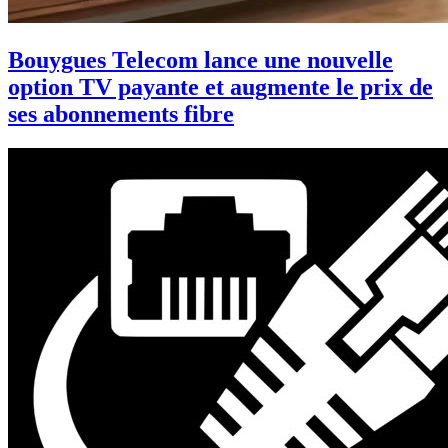
Bouygues Telecom lance une nouvelle
option TV payante et augmente le prix de
ses abonnements fibre