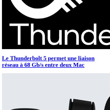
Le Thunderbolt 5 permet une liaison
réseau à 68 Gb/s entre deux Mac