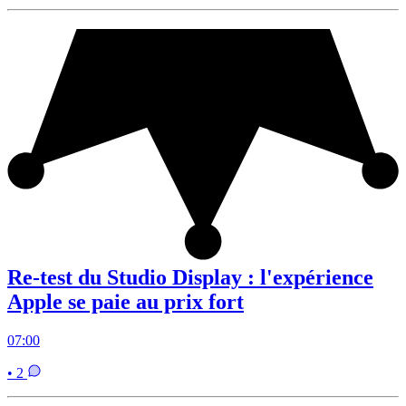
Re-test du Studio Display : l'expérience
Apple se paie au prix fort
07:00
• 2