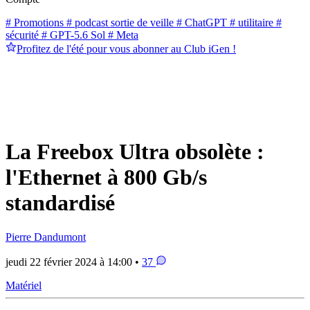
# Promotions
# podcast sortie de veille
# ChatGPT
# utilitaire
#
sécurité
# GPT-5.6 Sol
# Meta
Profitez de l'été pour vous abonner au Club iGen !
La Freebox Ultra obsolète :
l'Ethernet à 800 Gb/s
standardisé
Pierre Dandumont
jeudi 22 février 2024 à 14:00 •
37
Matériel