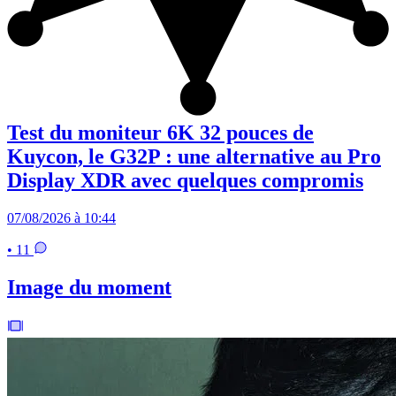
Test du moniteur 6K 32 pouces de
Kuycon, le G32P : une alternative au Pro
Display XDR avec quelques compromis
07/08/2026 à 10:44
• 11
Image du moment