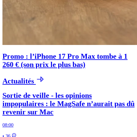
Promo : l’iPhone 17 Pro Max tombe à 1
260 € (son prix le plus bas)
Actualités
Sortie de veille - les opinions
impopulaires : le MagSafe n’aurait pas dû
revenir sur Mac
08:00
• 36