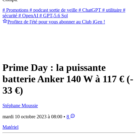
# Promotions
# podcast sortie de veille
# ChatGPT
# utilitaire
#
sécurité
# OpenAI
# GPT-5.6 Sol
Profitez de l'été pour vous abonner au Club iGen !
Prime Day : la puissante
batterie Anker 140 W à 117 € (-
33 €)
Stéphane Moussie
mardi 10 octobre 2023 à 08:00 •
8
Matériel