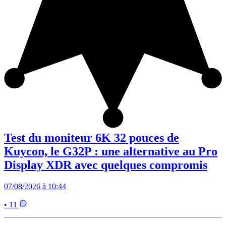
Test du moniteur 6K 32 pouces de
Kuycon, le G32P : une alternative au Pro
Display XDR avec quelques compromis
07/08/2026 à 10:44
• 11