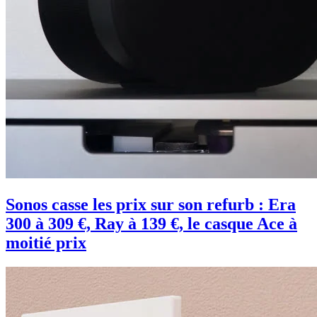
Sonos casse les prix sur son refurb : Era
300 à 309 €, Ray à 139 €, le casque Ace à
moitié prix