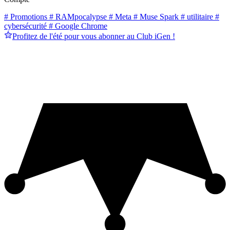
# Promotions
# RAMpocalypse
# Meta
# Muse Spark
# utilitaire
#
cybersécurité
# Google Chrome
Profitez de l'été pour vous abonner au Club iGen !