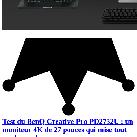
Test du BenQ Creative Pro PD2732U : un
moniteur 4K de 27 pouces qui mise tout