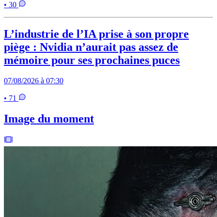
• 30
L’industrie de l’IA prise à son propre
piège : Nvidia n’aurait pas assez de
mémoire pour ses prochaines puces
07/08/2026 à 07:30
• 71
Image du moment