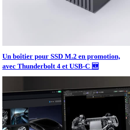
Un boîtier pour SSD M.2 en promotion,
avec Thunderbolt 4 et USB-C 🆕