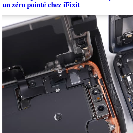
un zéro pointé chez iFixit