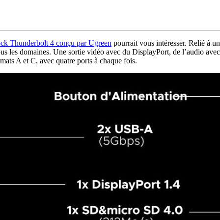
ock Thunderbolt 4 conçu par Ugreen
pourrait vous intéresser. Relié à u
us les domaines. Une sortie vidéo avec du DisplayPort, de l’audio avec
mats A et C, avec quatre ports à chaque fois.