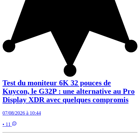
Test du moniteur 6K 32 pouces de
Kuycon, le G32P : une alternative au Pro
Display XDR avec quelques compromis
07/08/2026 à 10:44
• 11