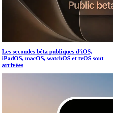
Les secondes bêta publiques d’iOS,
iPadOS, macOS, watchOS et tvOS sont
arrivées