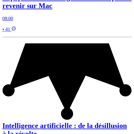
revenir sur Mac
08:00
• 41
Intelligence artificielle : de la désillusion
à la révolte