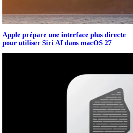
Apple prépare une interface plus directe
pour utiliser Siri AI dans macOS 27