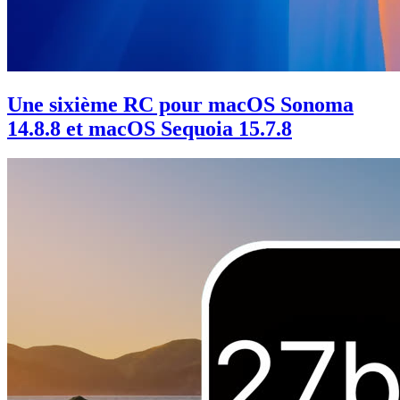
Une sixième RC pour macOS Sonoma
14.8.8 et macOS Sequoia 15.7.8