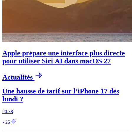
Apple prépare une interface plus directe
pour utiliser Siri AI dans macOS 27
Actualités
Une hausse de tarif sur l’iPhone 17 dès
lundi ?
20:38
• 25