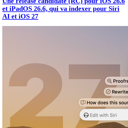
Une release candidate (RC) pour iOS 26.6
et iPadOS 26.6, qui va indexer pour Siri
AI et iOS 27