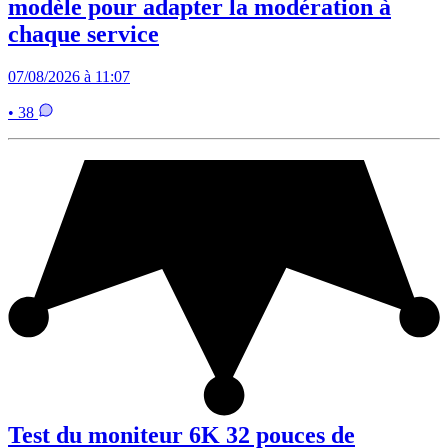
modèle pour adapter la modération à
chaque service
07/08/2026 à 11:07
• 38
Test du moniteur 6K 32 pouces de