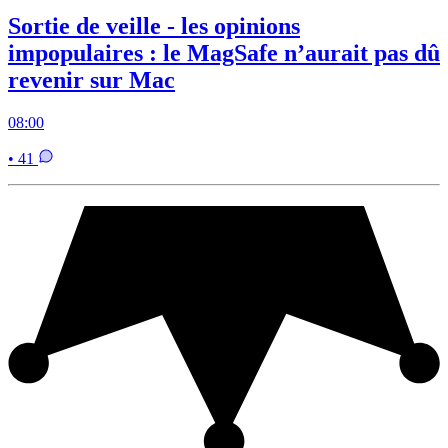
Sortie de veille - les opinions
impopulaires : le MagSafe n’aurait pas dû
revenir sur Mac
08:00
• 41