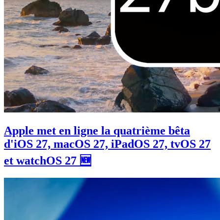
Apple met en ligne la quatrième bêta
d'iOS 27, macOS 27, iPadOS 27, tvOS 27
et watchOS 27 🆕