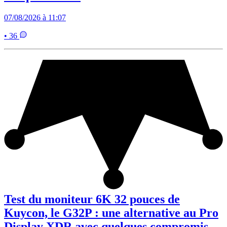
07/08/2026 à 11:07
• 36
Test du moniteur 6K 32 pouces de
Kuycon, le G32P : une alternative au Pro
Display XDR avec quelques compromis