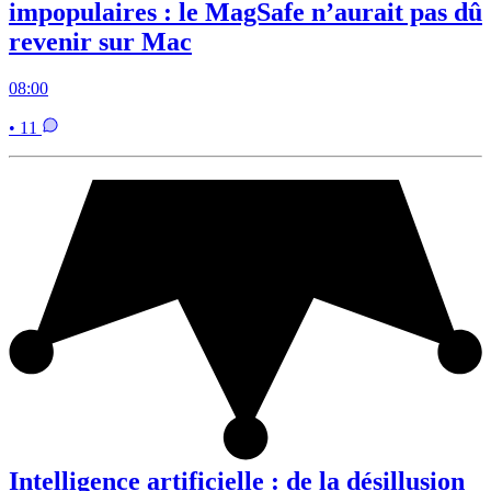
impopulaires : le MagSafe n’aurait pas dû
revenir sur Mac
08:00
• 11
Intelligence artificielle : de la désillusion