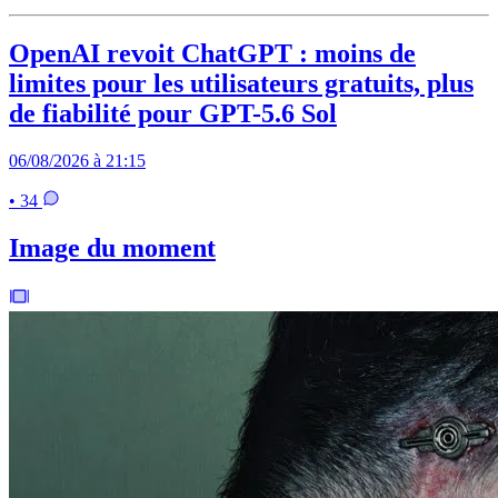
OpenAI revoit ChatGPT : moins de
limites pour les utilisateurs gratuits, plus
de fiabilité pour GPT-5.6 Sol
06/08/2026 à 21:15
• 34
Image du moment