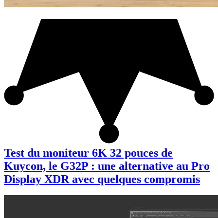
Test du moniteur 6K 32 pouces de
Kuycon, le G32P : une alternative au Pro
Display XDR avec quelques compromis