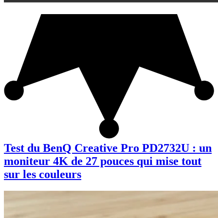
Test du BenQ Creative Pro PD2732U : un
moniteur 4K de 27 pouces qui mise tout
sur les couleurs