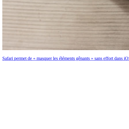
Safari permet de « masquer les éléments gênants » sans effort dans 