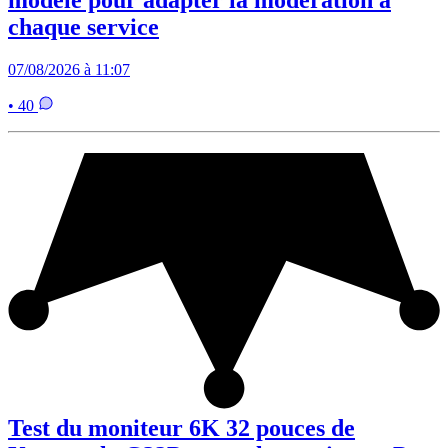
modèle pour adapter la modération à
chaque service
07/08/2026 à 11:07
• 40
Test du moniteur 6K 32 pouces de