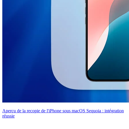
Aperçu de la recopie de l'iPhone sous macOS Sequoia : intégration
réussie