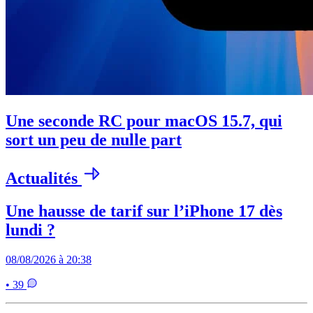
Une seconde RC pour macOS 15.7, qui
sort un peu de nulle part
Actualités
Une hausse de tarif sur l’iPhone 17 dès
lundi ?
08/08/2026 à 20:38
• 39