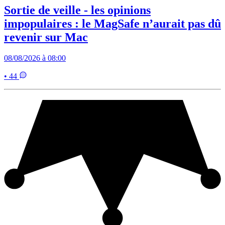
Sortie de veille - les opinions
impopulaires : le MagSafe n’aurait pas dû
revenir sur Mac
08/08/2026 à 08:00
• 44