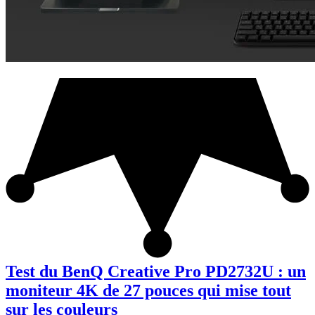
Test du BenQ Creative Pro PD2732U : un
moniteur 4K de 27 pouces qui mise tout
sur les couleurs