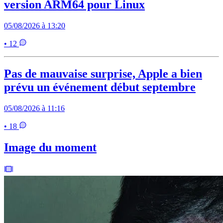
version ARM64 pour Linux
05/08/2026 à 13:20
• 12
Pas de mauvaise surprise, Apple a bien
prévu un événement début septembre
05/08/2026 à 11:16
• 18
Image du moment