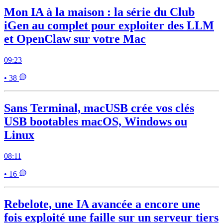
Mon IA à la maison : la série du Club
iGen au complet pour exploiter des LLM
et OpenClaw sur votre Mac
09:23
• 38
Sans Terminal, macUSB crée vos clés
USB bootables macOS, Windows ou
Linux
08:11
• 16
Rebelote, une IA avancée a encore une
fois exploité une faille sur un serveur tiers