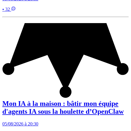
• 32
Mon IA à la maison : bâtir mon équipe
d'agents IA sous la houlette d’OpenClaw
05/08/2026 à 20:30