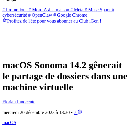
# Promotions
# Mon IA à la maison
# Meta
# Muse Spark
#
cybersécurité
# OpenClaw
# Google Chrome
Profitez de l'été pour vous abonner au Club iGen !
macOS Sonoma 14.2 gênerait
le partage de dossiers dans une
machine virtuelle
Florian Innocente
mercredi 20 décembre 2023 à 13:30 •
7
macOS