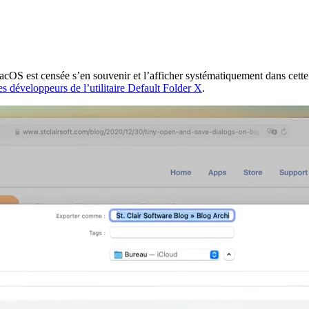
OS est censée s’en souvenir et l’afficher systématiquement dans cette tai
les développeurs de l’utilitaire Default Folder X
.