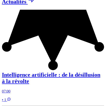
Actualités
Intelligence artificielle : de la désillusion
à la révolte
07:00
• 1