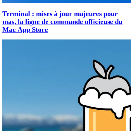
Terminal : mises à jour majeures pour
mas, la ligne de commande officieuse du
Mac App Store