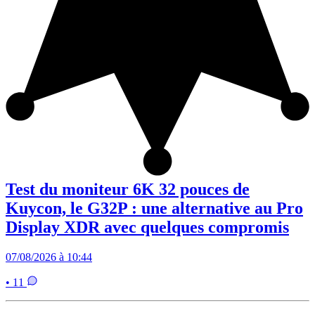
Test du moniteur 6K 32 pouces de
Kuycon, le G32P : une alternative au Pro
Display XDR avec quelques compromis
07/08/2026 à 10:44
• 11