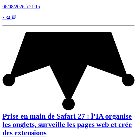
06/08/2026 à 21:15
• 34
Prise en main de Safari 27 : l’IA organise
les onglets, surveille les pages web et crée
des extensions