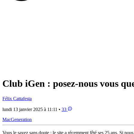
Club iGen : posez-nous vous que
Félix Cattafesta
lundi 13 janvier 2025 à 11:11 •
33
MacGeneration
Vous le savez sans doute : le site a récemment fêté ses 25 ans. Si no