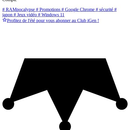
# RAMpocalypse
# Promotions
# Google Chrome
# sécurité
#
japon
# Jeux vidéo
# Windows 11
Profitez de l'été pour vous abonner au Club iGen !