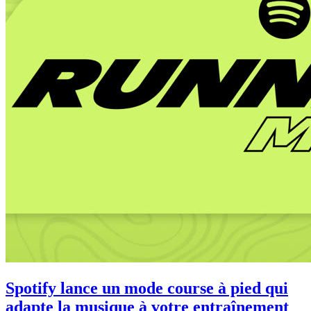
Spotify lance un mode course à pied qui
adapte la musique à votre entraînement