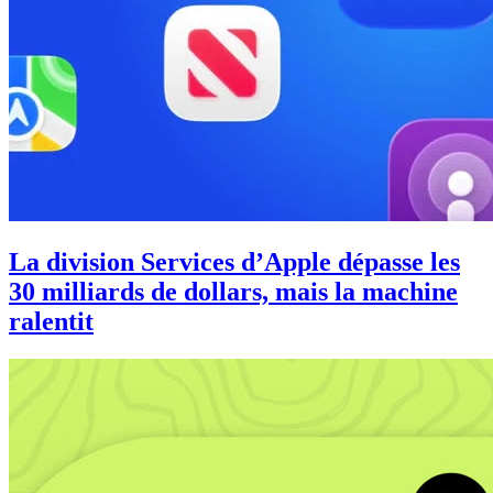
La division Services d’Apple dépasse les
30 milliards de dollars, mais la machine
ralentit