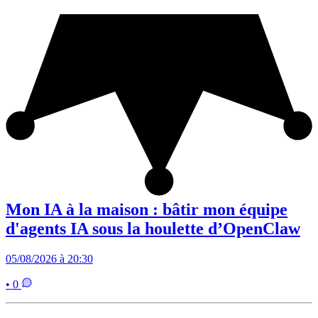
Mon IA à la maison : bâtir mon équipe
d'agents IA sous la houlette d’OpenClaw
05/08/2026 à 20:30
• 0