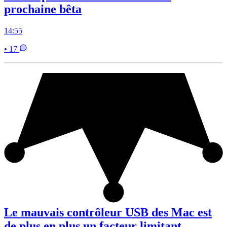
prochaine bêta
14:55
• 17
Le mauvais contrôleur USB des Mac est
de plus en plus un facteur limitant