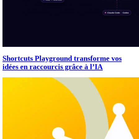
Shortcuts Playground transforme vos
idées en raccourcis grâce à l’IA