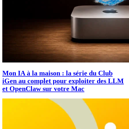
Mon IA à la maison : la série du Club
iGen au complet pour exploiter des LLM
et OpenClaw sur votre Mac