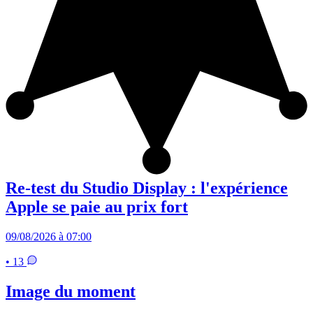
Re-test du Studio Display : l'expérience
Apple se paie au prix fort
09/08/2026 à 07:00
• 13
Image du moment