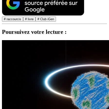
# raccourcis
# livre
# Club iGen
Poursuivez votre lecture :