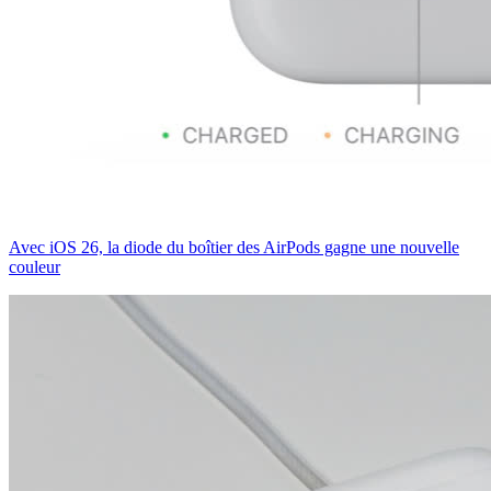
Avec iOS 26, la diode du boîtier des AirPods gagne une nouvelle
couleur