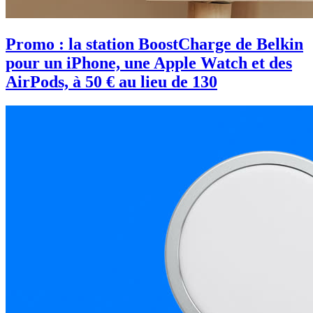
Promo : la station BoostCharge de Belkin
pour un iPhone, une Apple Watch et des
AirPods, à 50 € au lieu de 130