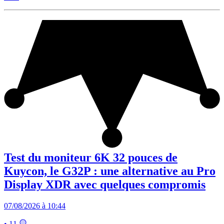
Test du moniteur 6K 32 pouces de
Kuycon, le G32P : une alternative au Pro
Display XDR avec quelques compromis
07/08/2026 à 10:44
• 11