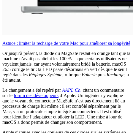
Astuce : limiter la recharge de votre Mac pour améliorer sa longévité
Or jusqu’à présent, la diode du MagSafe restait en orange tant que la
machine n’avait pas atteint les 100 %… que certains utilisateurs ne
voyaient jamais, car ayant volontairement bridé la batterie. macOS
26.5 corrige le tir : la LED passe désormais en vert dès que le seuil
réglé dans les
Réglages Système
, rubrique
Batterie
puis
Recharge
, a
été atteint.
Le changement a été repéré par
AAPL Ch.
citant un commentaire
sur le
forum des développeurs
d’Apple. Un ingénieur y explique
que le voyant du connecteur MagSafe n’est pas directement lié au
processus de charge lui-même : il est contrôlé séparément par le
Mac, via un protocole simple intégré au connecteur. Il est utilisé
pour identifier l’adaptateur et piloter la LED. Une mise à jour de
macOS a donc permis de changer son comportement.
Apple s’amuse avec les couleurs de ces diodes sur les systèmes en