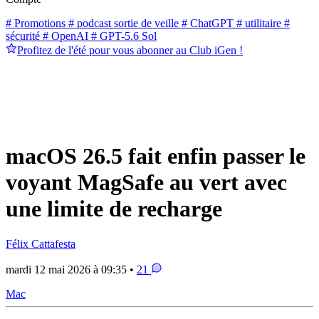
# Promotions
# podcast sortie de veille
# ChatGPT
# utilitaire
#
sécurité
# OpenAI
# GPT-5.6 Sol
Profitez de l'été pour vous abonner au Club iGen !
macOS 26.5 fait enfin passer le
voyant MagSafe au vert avec
une limite de recharge
Félix Cattafesta
mardi 12 mai 2026 à 09:35 •
21
Mac