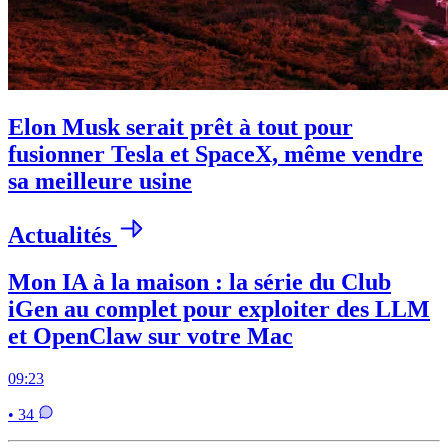
Elon Musk serait prêt à tout pour
fusionner Tesla et SpaceX, même vendre
sa meilleure usine
Actualités
Mon IA à la maison : la série du Club
iGen au complet pour exploiter des LLM
et OpenClaw sur votre Mac
09:23
• 34