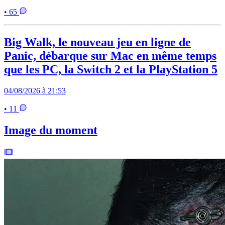
• 65
Big Walk, le nouveau jeu en ligne de
Panic, débarque sur Mac en même temps
que les PC, la Switch 2 et la PlayStation 5
04/08/2026 à 21:53
• 11
Image du moment