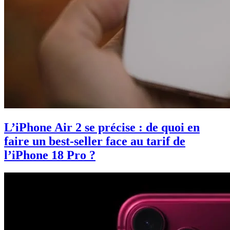
L’iPhone Air 2 se précise : de quoi en
faire un best-seller face au tarif de
l’iPhone 18 Pro ?