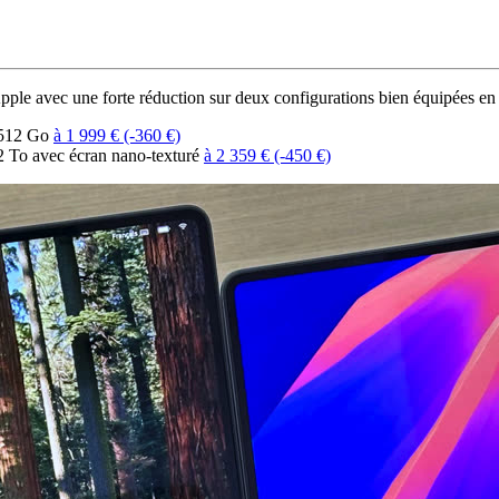
pple avec une forte réduction sur deux configurations bien équipées 
/512 Go
à 1 999 € (-360 €)
To avec écran nano-texturé
à 2 359 € (-450 €)