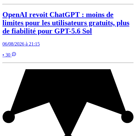
OpenAI revoit ChatGPT : moins de
limites pour les utilisateurs gratuits, plus
de fiabilité pour GPT-5.6 Sol
06/08/2026 à 21:15
• 30