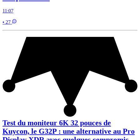
11:07
• 27
Test du moniteur 6K 32 pouces de
Kuycon, le G32P : une alternative au Pro
Display XDR avec quelques compromis