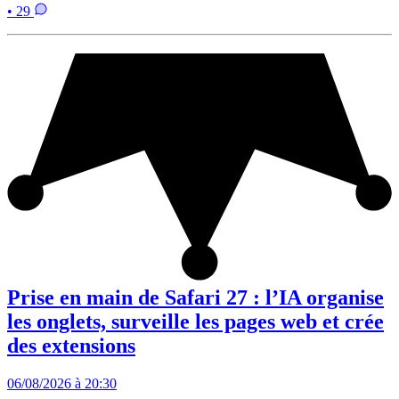
• 29
Prise en main de Safari 27 : l’IA organise
les onglets, surveille les pages web et crée
des extensions
06/08/2026 à 20:30