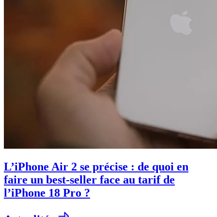
L’iPhone Air 2 se précise : de quoi en
faire un best-seller face au tarif de
l’iPhone 18 Pro ?