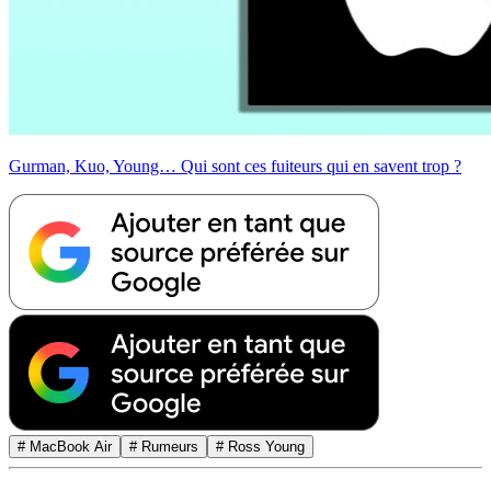
Gurman, Kuo, Young… Qui sont ces fuiteurs qui en savent trop ?
# MacBook Air
# Rumeurs
# Ross Young