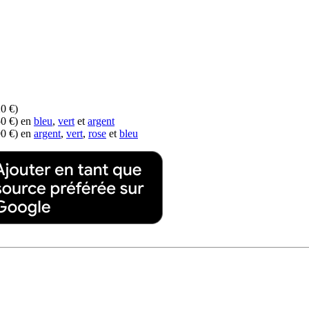
0 €)
50 €) en
bleu
,
vert
et
argent
90 €) en
argent
,
vert
,
rose
et
bleu