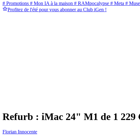
# Promotions
# Mon IA à la maison
# RAMpocalypse
# Meta
# Muse
Profitez de l'été pour vous abonner au Club iGen !
Refurb : iMac 24" M1 de 1 229 € 
Florian Innocente