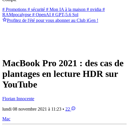
# Promotions
# sécurité
# Mon IA à la maison
# nvidia
#
RAMpocalypse
# OpenAI
# GPT-5.6 Sol
Profitez de l'été pour vous abonner au Club iGen !
MacBook Pro 2021 : des cas de
plantages en lecture HDR sur
YouTube
Florian Innocente
lundi 08 novembre 2021 à 11:23 •
22
Mac