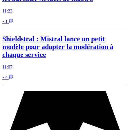
11:23
• 1
Shieldstral : Mistral lance un petit
modèle pour adapter la modération à
chaque service
11:07
• 4