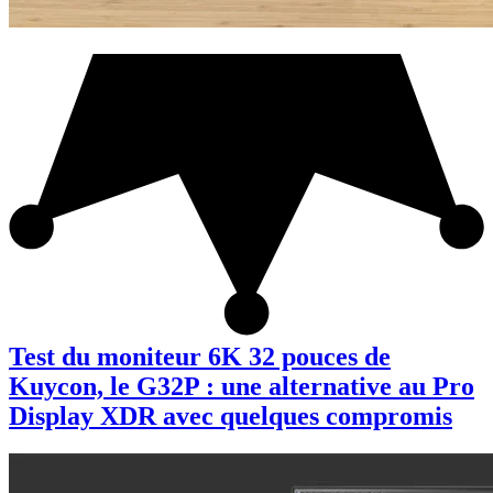
Test du moniteur 6K 32 pouces de
Kuycon, le G32P : une alternative au Pro
Display XDR avec quelques compromis