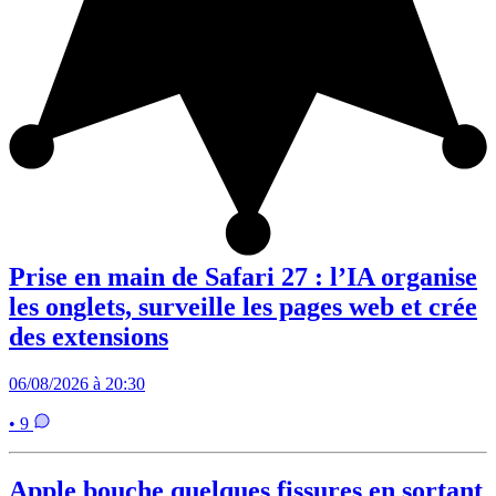
Prise en main de Safari 27 : l’IA organise
les onglets, surveille les pages web et crée
des extensions
06/08/2026 à 20:30
• 9
Apple bouche quelques fissures en sortant