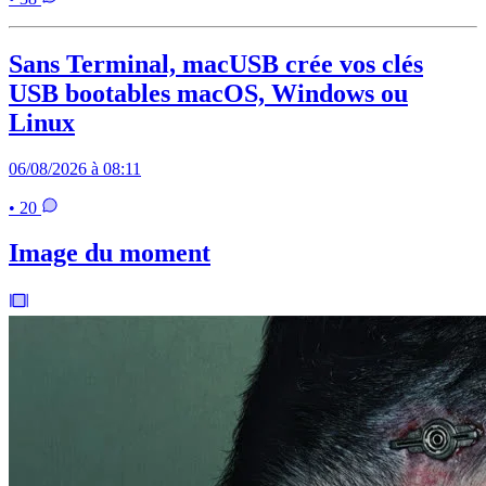
Sans Terminal, macUSB crée vos clés
USB bootables macOS, Windows ou
Linux
06/08/2026 à 08:11
• 20
Image du moment