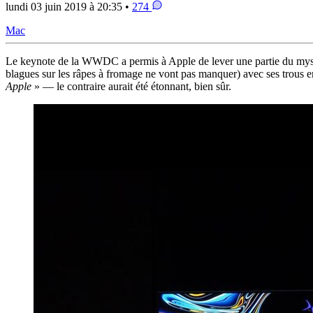
lundi 03 juin 2019 à 20:35 •
274
Mac
Le keynote de la WWDC a permis à Apple de lever une partie du myst
blagues sur les râpes à fromage ne vont pas manquer) avec ses trous e
Apple
» — le contraire aurait été étonnant, bien sûr.