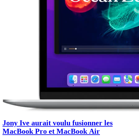
Jony Ive aurait voulu fusionner les
MacBook Pro et MacBook Air