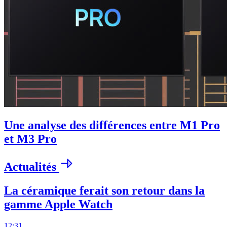
Une analyse des différences entre M1 Pro
et M3 Pro
Actualités
La céramique ferait son retour dans la
gamme Apple Watch
12:31