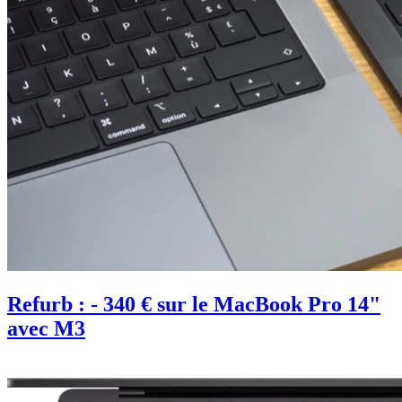
Refurb : - 340 € sur le MacBook Pro 14"
avec M3