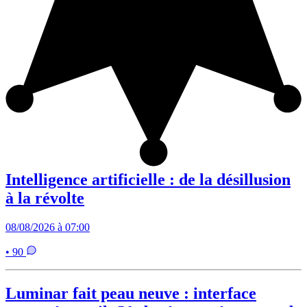
Intelligence artificielle : de la désillusion
à la révolte
08/08/2026 à 07:00
• 90
Luminar fait peau neuve : interface