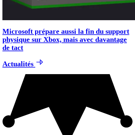
Microsoft prépare aussi la fin du support
physique sur Xbox, mais avec davantage
de tact
Actualités