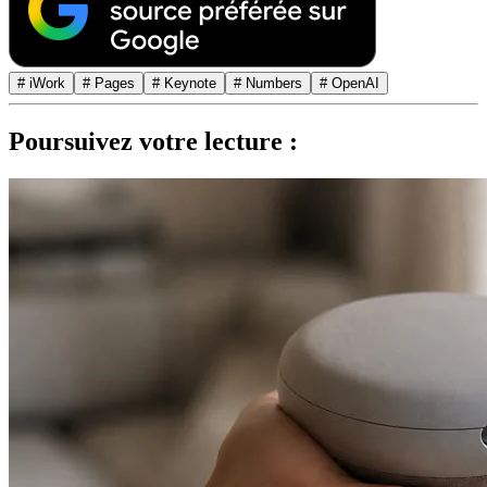
# iWork
# Pages
# Keynote
# Numbers
# OpenAI
Poursuivez votre lecture :